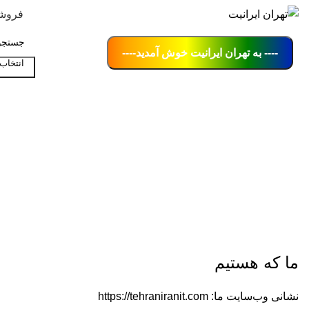
فروش
0
---- به تهران ایرانیت خوش آمدید----
انتخاب
جستجو
سیا
ما که هستیم
نشانی وب‌سایت ما: https://tehraniranit.com