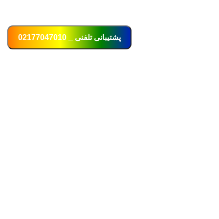
ورود / ثبت نام
پشتیبانی تلفنی _ 02177047010
صی