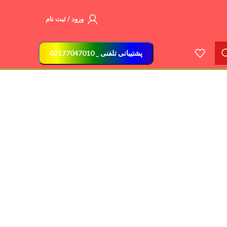
ورود / ثبت نام
پشتیبانی تلفنی _ 02177047010