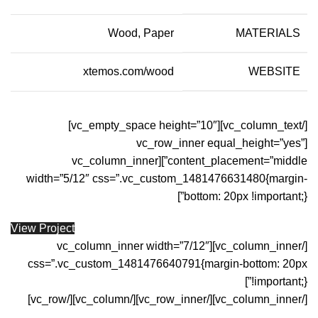
Wood, Paper
MATERIALS
xtemos.com/wood
WEBSITE
[/vc_column_text][vc_empty_space height=”10″]
[vc_row_inner equal_height=”yes”
content_placement=”middle”][vc_column_inner
width=”5/12″ css=”.vc_custom_1481476631480{margin-
bottom: 20px !important;}”]
View Project
[/vc_column_inner][vc_column_inner width=”7/12″
css=”.vc_custom_1481476640791{margin-bottom: 20px
!important;}”]
[/vc_column_inner][/vc_row_inner][/vc_column][/vc_row]