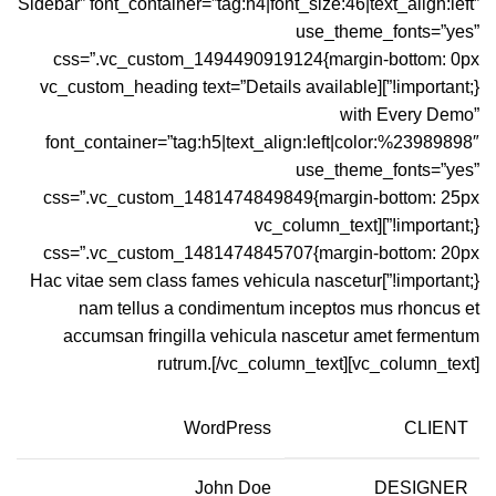
Sidebar” font_container=”tag:h4|font_size:46|text_align:left”
use_theme_fonts=”yes”
css=”.vc_custom_1494490919124{margin-bottom: 0px
!important;}”][vc_custom_heading text=”Details available
with Every Demo”
font_container=”tag:h5|text_align:left|color:%23989898″
use_theme_fonts=”yes”
css=”.vc_custom_1481474849849{margin-bottom: 25px
!important;}”][vc_column_text
css=”.vc_custom_1481474845707{margin-bottom: 20px
!important;}”]Hac vitae sem class fames vehicula nascetur
nam tellus a condimentum inceptos mus rhoncus et
accumsan fringilla vehicula nascetur amet fermentum
rutrum.[/vc_column_text][vc_column_text]
WordPress
CLIENT
John Doe
DESIGNER