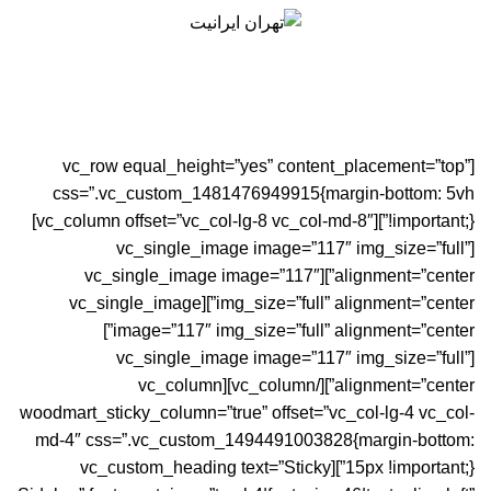
0
منو
0
تومان
Potenti parturient parturie
[vc_row equal_height=”yes” content_placement=”top”
css=”.vc_custom_1481476949915{margin-bottom: 5vh
!important;}”][vc_column offset=”vc_col-lg-8 vc_col-md-8″]
[vc_single_image image=”117″ img_size=”full”
alignment=”center”][vc_single_image image=”117″
img_size=”full” alignment=”center”][vc_single_image
image=”117″ img_size=”full” alignment=”center”]
[vc_single_image image=”117″ img_size=”full”
alignment=”center”][/vc_column][vc_column
woodmart_sticky_column=”true” offset=”vc_col-lg-4 vc_col-
md-4″ css=”.vc_custom_1494491003828{margin-bottom:
15px !important;}”][vc_custom_heading text=”Sticky